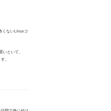
くないLinuxコ
置いといて、
ます。
を5日間で身に付け