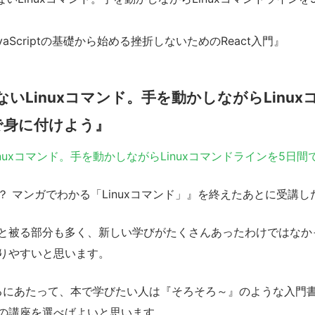
vaScriptの基礎から始める挫折しないためのReact入門』
いLinuxコマンド。手を動かしながらLinu
で身に付けよう』
nuxコマンド。手を動かしながらLinuxコマンドラインを5日
？ マンガでわかる「Linuxコマンド」』を終えたあとに受講し
と被る部分も多く、新しい学びがたくさんあったわけではなか
りやすいと思います。
門するにあたって、本で学びたい人は『そろそろ～』のような入門
の講座を選べばよいと思います。