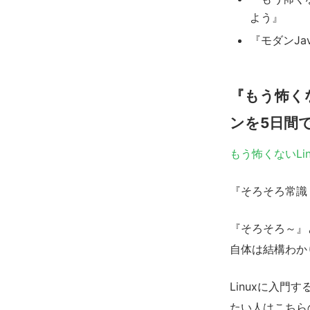
よう』
『モダンJa
『もう怖くな
ンを5日間
もう怖くないLi
『そろそろ常識
『そろそろ～』
自体は結構わか
Linuxに入
たい人はこちら