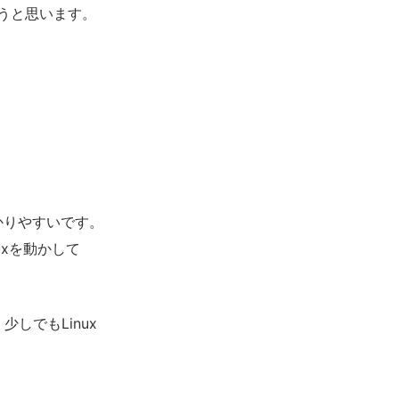
うと思います。
かりやすいです。
uxを動かして
しでもLinux