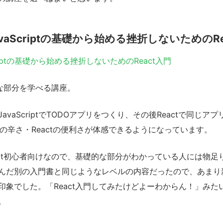
vaScriptの基礎から始める挫折しないためのRe
riptの基礎から始める挫折しないためのReact入門
的な部分を学べる講座。
avaScriptでTODOアプリをつくり、その後Reactで同じア
Sの辛さ・Reactの便利さが体感できるようになっています。
act初心者向けなので、基礎的な部分がわかっている人には物足
んだ別の入門書と同じようなレベルの内容だったので、あまり
印象でした。「React入門してみたけどよーわからん！」みた
。