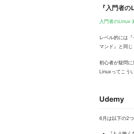
『入門者のL
入門者のLinu
レベル的には『そ
マンド』と同じ
初心者が疑問に
Linuxって
Udemy
6月は以下の2
『もう怖くな