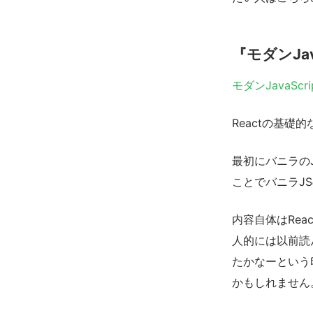
『モダンJa
モダンJavaSc
Reactの基礎
最初にバニラのJ
ことでバニラJ
内容自体はRe
人的には以前読
たかなーという
かもしれません