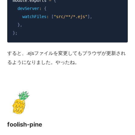
module
.
exports 
=
{
devServer
:
{
watchFiles
:
[
"src/**/*.ejs"
]
,
}
,
}
;
すると、.ejsファイルを変更してもブラウザが更新され
るようになりました。やったね。
foolish-pine