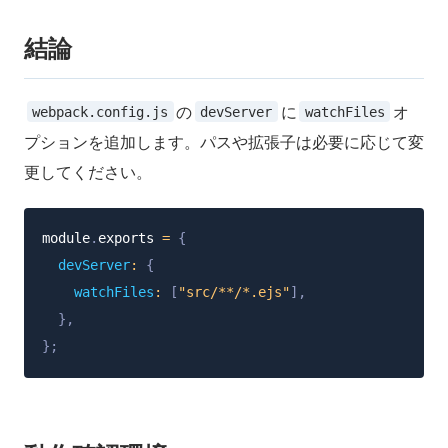
結論
の
に
オ
webpack.config.js
devServer
watchFiles
プションを追加します。パスや拡張子は必要に応じて変
更してください。
module
.
exports 
=
{
devServer
:
{
watchFiles
:
[
"src/**/*.ejs"
]
,
}
,
}
;