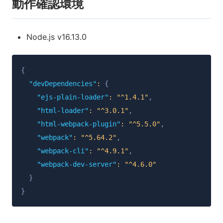
動作確認環境
Node.js v16.13.0
{
"devDependencies"
:
{
"ejs-plain-loader"
:
"^1.4.1"
,
"html-loader"
:
"^3.0.1"
,
"html-webpack-plugin"
:
"^5.5.0"
,
"webpack"
:
"^5.64.2"
,
"webpack-cli"
:
"^4.9.1"
,
"webpack-dev-server"
:
"^4.6.0"
}
}