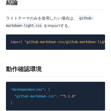
結論
ライトテーマのみを使用したい場合は、
github-
をimportする。
markdown-light.css
import
"github-markdown-css/github-markdown-light.
動作確認環境
"devDependencies"
:
{
"github-markdown-css"
:
"^5.1.0"
}