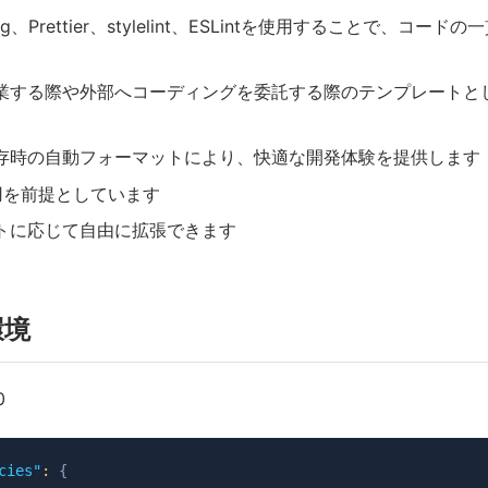
onfig、Prettier、stylelint、ESLintを使用することで、コー
業する際や外部へコーディングを委託する際のテンプレートと
存時の自動フォーマットにより、快適な開発体験を提供します
使用を前提としています
トに応じて自由に拡張できます
環境
0
cies"
:
{