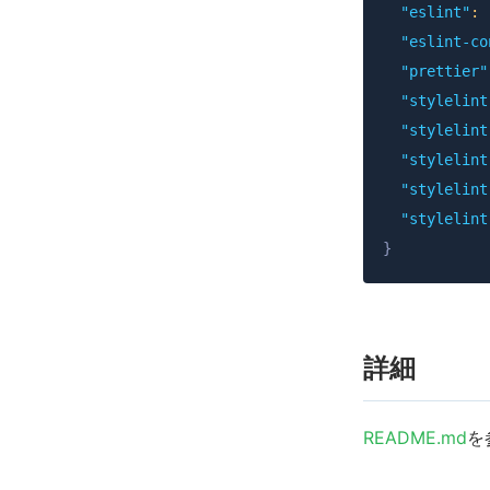
"eslint"
:
"eslint-co
"prettier"
"stylelint
"stylelint
"stylelint
"stylelint
"stylelint
}
詳細
README.md
を