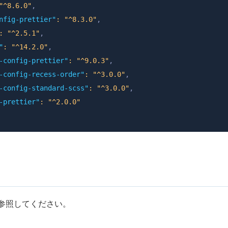
"^8.6.0"
,
nfig-prettier"
:
"^8.3.0"
,
:
"^2.5.1"
,
"
:
"^14.2.0"
,
-config-prettier"
:
"^9.0.3"
,
-config-recess-order"
:
"^3.0.0"
,
-config-standard-scss"
:
"^3.0.0"
,
-prettier"
:
"^2.0.0"
参照してください。