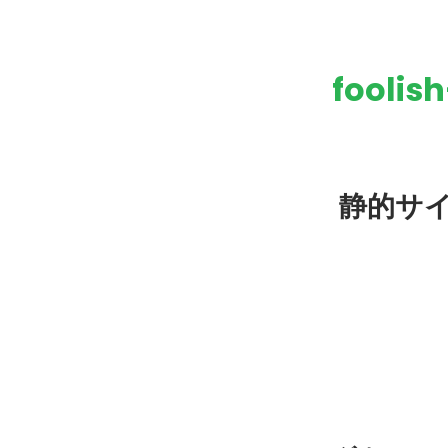
foolis
静的サイ
タグ: