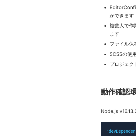
EditorC
ができます
複数人で作
ます
ファイル保
SCSSの
プロジェク
動作確認
Node.js v16.13.
"devDependen