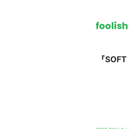
foolis
『SOF
タグ: