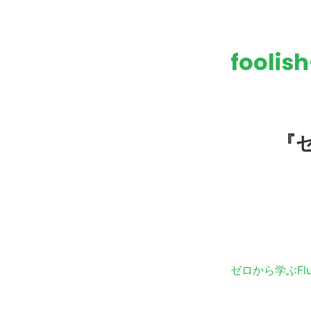
foolis
『ゼ
タグ:
ゼロから学ぶFlu