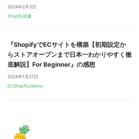
2024年2月3日
タグ:
Shopify
読書
『ShopifyでECサイトを構築【初期設定か
らストアオープンまで日本一わかりやすく徹
底解説】For Beginner』の感想
2024年1月27日
タグ:
EC
Shopify
Udemy