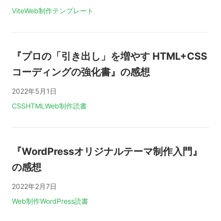
タグ:
Vite
Web制作
テンプレート
『プロの「引き出し」を増やす HTML+CSS
コーディングの強化書』の感想
2022年5月1日
タグ:
CSS
HTML
Web制作
読書
『WordPressオリジナルテーマ制作入門』
の感想
2022年2月7日
タグ:
Web制作
WordPress
読書